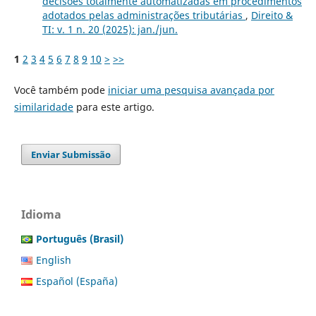
decisões totalmente automatizadas em procedimentos
adotados pelas administrações tributárias
,
Direito &
TI: v. 1 n. 20 (2025): jan./jun.
1
2
3
4
5
6
7
8
9
10
>
>>
Você também pode
iniciar uma pesquisa avançada por
similaridade
para este artigo.
Enviar Submissão
Idioma
Português (Brasil)
English
Español (España)