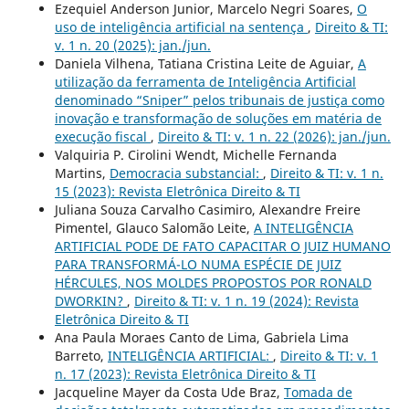
Ezequiel Anderson Junior, Marcelo Negri Soares,
O
uso de inteligência artificial na sentença
,
Direito & TI:
v. 1 n. 20 (2025): jan./jun.
Daniela Vilhena, Tatiana Cristina Leite de Aguiar,
A
utilização da ferramenta de Inteligência Artificial
denominado “Sniper” pelos tribunais de justiça como
inovação e transformação de soluções em matéria de
execução fiscal
,
Direito & TI: v. 1 n. 22 (2026): jan./jun.
Valquiria P. Cirolini Wendt, Michelle Fernanda
Martins,
Democracia substancial:
,
Direito & TI: v. 1 n.
15 (2023): Revista Eletrônica Direito & TI
Juliana Souza Carvalho Casimiro, Alexandre Freire
Pimentel, Glauco Salomão Leite,
A INTELIGÊNCIA
ARTIFICIAL PODE DE FATO CAPACITAR O JUIZ HUMANO
PARA TRANSFORMÁ-LO NUMA ESPÉCIE DE JUIZ
HÉRCULES, NOS MOLDES PROPOSTOS POR RONALD
DWORKIN?
,
Direito & TI: v. 1 n. 19 (2024): Revista
Eletrônica Direito & TI
Ana Paula Moraes Canto de Lima, Gabriela Lima
Barreto,
INTELIGÊNCIA ARTIFICIAL:
,
Direito & TI: v. 1
n. 17 (2023): Revista Eletrônica Direito & TI
Jacqueline Mayer da Costa Ude Braz,
Tomada de