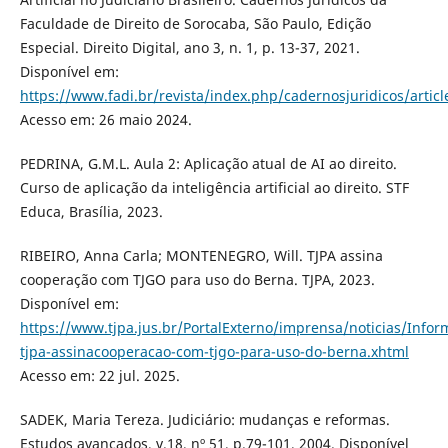
Faculdade de Direito de Sorocaba, São Paulo, Edição
Especial. Direito Digital, ano 3, n. 1, p. 13-37, 2021.
Disponível em:
https://www.fadi.br/revista/index.php/cadernosjuridicos/artic
Acesso em: 26 maio 2024.
PEDRINA, G.M.L. Aula 2: Aplicação atual de AI ao direito.
Curso de aplicação da inteligência artificial ao direito. STF
Educa, Brasília, 2023.
RIBEIRO, Anna Carla; MONTENEGRO, Will. TJPA assina
cooperação com TJGO para uso do Berna. TJPA, 2023.
Disponível em:
https://www.tjpa.jus.br/PortalExterno/imprensa/noticias/Info
tjpa-assinacooperacao-com-tjgo-para-uso-do-berna.xhtml
Acesso em: 22 jul. 2025.
SADEK, Maria Tereza. Judiciário: mudanças e reformas.
Estudos avançados, v.18, nº 51, p.79-101, 2004. Disponível