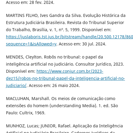
Acesso em: 28 fev. 2024.
MARTINS FILHO, Ives Gandra da Silva. Evolução Histórica da
Estrutura Judiciária Brasileira. Revista do Tribunal Superior
do Trabalho, Brasília, v. 1, nº. 5, 1999. Disponível em:
https://juslaboris.tst.jus.br/bitstream/handle/20.500.12178/86
sequence=1&isAllowed=y
. Acesso em: 30 jul. 2024.
MENDES, Cleylton. Robôs no tribunal: o papel da
inteligência artificial no judiciário. Consultor Jurídico, 2023.
Disponível em:
https://www.conjur.com.br/2023-
dez15/robos-no-tribunal-papel-da-inteligencia-artificial-no-
judiciario/
. Acesso em: 26 maio 2024.
MACLUHAN, Marshall. Os meios de comunicação como
extensões do homem (understanding Media). 1. ed. São
Paulo: Cultrix, 1969.
MUNHOZ, Lucas; JUNIOR, Rafael. Aplicação da Inteligência
Artificial no Judiciário Brasileiro. Cadernos Jurídicos da