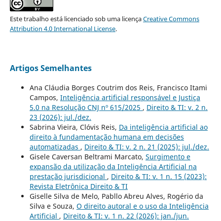
Este trabalho está licenciado sob uma licença
Creative Commons
Attribution 4.0 International License
.
Artigos Semelhantes
Ana Cláudia Borges Coutrim dos Reis, Francisco Itami
Campos,
Inteligência artificial responsável e Justiça
5.0 na Resolução CNJ nº 615/2025
,
Direito & TI: v. 2 n.
23 (2026): jul./dez.
Sabrina Vieira, Clóvis Reis,
Da inteligência artificial ao
direito à fundamentação humana em decisões
automatizadas
,
Direito & TI: v. 2 n. 21 (2025): jul./dez.
Gisele Caversan Beltrami Marcato,
Surgimento e
expansão da utilização da Inteligência Artificial na
prestação jurisdicional
,
Direito & TI: v. 1 n. 15 (2023):
Revista Eletrônica Direito & TI
Giselle Silva de Melo, Pabllo Abreu Alves, Rogério da
Silva e Souza,
O direito autoral e o uso da Inteligência
Artificial
,
Direito & TI: v. 1 n. 22 (2026): jan./jun.