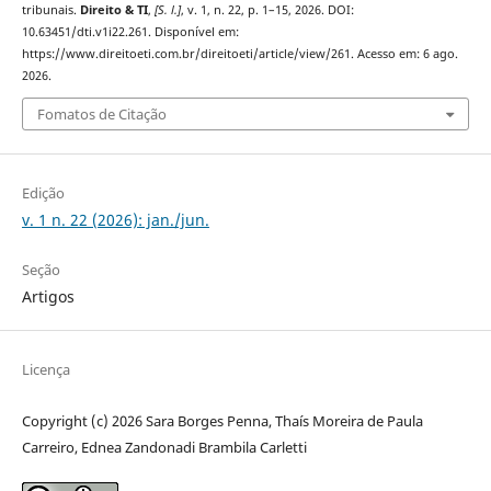
tribunais.
Direito & TI
,
[S. l.]
, v. 1, n. 22, p. 1–15, 2026. DOI:
10.63451/dti.v1i22.261. Disponível em:
https://www.direitoeti.com.br/direitoeti/article/view/261. Acesso em: 6 ago.
2026.
Fomatos de Citação
Edição
v. 1 n. 22 (2026): jan./jun.
Seção
Artigos
Licença
Copyright (c) 2026 Sara Borges Penna, Thaís Moreira de Paula
Carreiro, Ednea Zandonadi Brambila Carletti