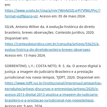
em:
https://www.scielo.br/j/ea/a/rmr7WmNQZLyrPJ7VfWLFPyc/?
format=pdf&lang=pt
. Acesso eṃ: 05 de maio 2024.
SILVA, Antonio Wilton da. A evolução histórica do direito
brasileiro, breves observações. Conteúdo Jurídico, 2020.
Disponível em:
https://conteudojuridico.com.br/consulta/artigos/55625/a-
evoluo-histrica-do-direitobrasileiro-breves-observaes
.
Acesso em: 13 maio 2024.
SORRENTINO, L.Y.; COSTA NETO, R. S. da. O acesso digital à
Justiça: a imagem do Judiciário Brasileiro e a prestação
jurisdicional nos novos tempos. TJDFT, 2020. Disponível em:
https://www.tjdft.jus.br/institucional/imprensa/campanhas-
eprodutos/artigos-discursos-e-entrevistas/artigos/2020/o-
acesso-2013-digital-2013-ajustica-a-imagem-do-judiciario-
brasileiro-e-a-prestacao-jurisdicional-nos-novostempos
.
Acesso em: 9 ago. 2024.