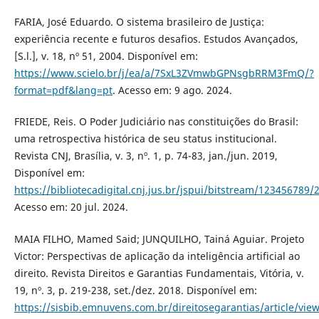
FARIA, José Eduardo. O sistema brasileiro de Justiça:
experiência recente e futuros desafios. Estudos Avançados,
[S.l.], v. 18, nº 51, 2004. Disponível em:
https://www.scielo.br/j/ea/a/7SxL3ZVmwbGPNsgbRRM3FmQ/?
format=pdf&lang=pt
. Acesso em: 9 ago. 2024.
FRIEDE, Reis. O Poder Judiciário nas constituições do Brasil:
uma retrospectiva histórica de seu status institucional.
Revista CNJ, Brasília, v. 3, nº. 1, p. 74-83, jan./jun. 2019,
Disponível em:
https://bibliotecadigital.cnj.jus.br/jspui/bitstream/1234
Acesso em: 20 jul. 2024.
MAIA FILHO, Mamed Said; JUNQUILHO, Tainá Aguiar. Projeto
Victor: Perspectivas de aplicação da inteligência artificial ao
direito. Revista Direitos e Garantias Fundamentais, Vitória, v.
19, nº. 3, p. 219-238, set./dez. 2018. Disponível em:
https://sisbib.emnuvens.com.br/direitosegarantias/article/vie