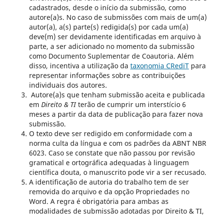
cadastrados, desde o início da submissão, como
autore(a)s. No caso de submissões com mais de um(a)
autor(a), a(s) parte(s) redigida(s) por cada um(a)
deve(m) ser devidamente identificadas em arquivo à
parte, a ser adicionado no momento da submissão
como
Documento Suplementar de Coautoria
. Além
disso, incentiva a utilização da
taxonomia CRediT
para
representar informações sobre as contribuições
individuais dos autores.
Autore(a)s que tenham submissão aceita e publicada
em
Direito & TI
terão de cumprir um interstício 6
meses a partir da data de publicação para fazer nova
submissão.
O texto deve ser redigido em conformidade com a
norma culta da língua e com os padrões da ABNT NBR
6023. Caso se constate que não passou por revisão
gramatical e ortográfica adequadas à linguagem
científica douta, o manuscrito pode vir a ser recusado.
A identificação de autoria do trabalho tem de ser
removida do arquivo e da opção Propriedades no
Word. A regra é obrigatória para ambas as
modalidades de submissão adotadas por Direito & TI,