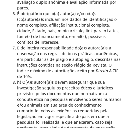
avaliação duplo anônima e
avaliação informada
por
pares.
É obrigatório que o(a) autor(a) e/ou o(a)s
(co)autore(a)s incluam nos dados de identificação o
nome completo, afiliação institucional completa,
cidade, Estado, país, minicurrículo, link para o Lattes,
fonte(s) de financiamento, e-mail(s), possíveis
conflitos de interesse.
É de inteira responsabilidade do(a)s autore(a)s a
observação das regras de boas práticas acadêmicas,
em particular as de plágio e autoplágio, descritas nas
instruções contidas na seção Plágio da Revista. O
índice máximo de autocitação aceito por
Direito & TI
é
de 10%.
h) O(A)s autore(a)s devem assegurar que sua
investigação seguiu os preceitos éticos e jurídicos
previstos pelos documentos que normatizam a
conduta ética na pesquisa envolvendo seres humanos
e/ou animais em sua área de conhecimento,
cumprindo todas as exigências requeridas pela
legislação em vigor específica do país em que a
pesquisa foi realizada; e que anexaram, caso seja
pertinente, uma cópia do documento de aprovação