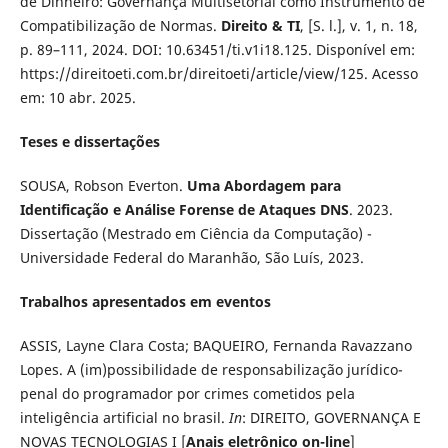
de Dinheiro: Governança Multisetorial como Instrumento de
Compatibilização de Normas.
Direito & TI
, [S. l.], v. 1, n. 18,
p. 89–111, 2024. DOI: 10.63451/ti.v1i18.125. Disponível em:
https://direitoeti.com.br/direitoeti/article/view/125. Acesso
em: 10 abr. 2025.
Teses e dissertações
SOUSA, Robson Everton.
Uma Abordagem para
Identificação e Análise Forense de Ataques DNS
. 2023.
Dissertação (Mestrado em Ciência da Computação) -
Universidade Federal do Maranhão, São Luís, 2023.
Trabalhos apresentados em eventos
ASSIS, Layne Clara Costa;
BAQUEIRO, Fernanda Ravazzano
Lopes. A (im)possibilidade de responsabilização jurídico-
penal do programador por crimes cometidos pela
inteligência artificial no brasil.
In
: DIREITO, GOVERNANÇA E
NOVAS TECNOLOGIAS I [
Anais eletrônico on-line
]