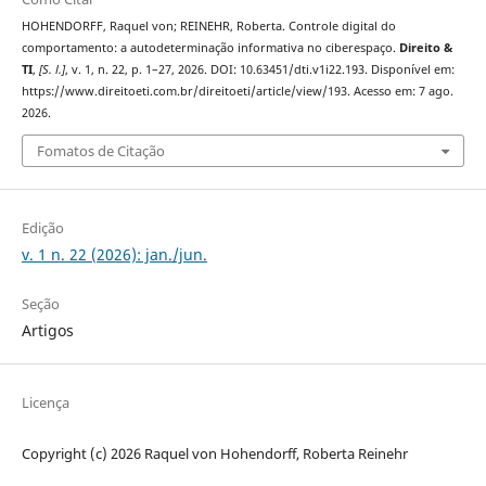
HOHENDORFF, Raquel von; REINEHR, Roberta. Controle digital do
comportamento: a autodeterminação informativa no ciberespaço.
Direito &
TI
,
[S. l.]
, v. 1, n. 22, p. 1–27, 2026. DOI: 10.63451/dti.v1i22.193. Disponível em:
https://www.direitoeti.com.br/direitoeti/article/view/193. Acesso em: 7 ago.
2026.
Fomatos de Citação
Edição
v. 1 n. 22 (2026): jan./jun.
Seção
Artigos
Licença
Copyright (c) 2026 Raquel von Hohendorff, Roberta Reinehr