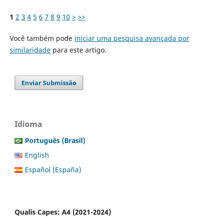
1
2
3
4
5
6
7
8
9
10
>
>>
Você também pode
iniciar uma pesquisa avançada por
similaridade
para este artigo.
Enviar Submissão
Idioma
Português (Brasil)
English
Español (España)
Qualis Capes: A4 (2021-2024)