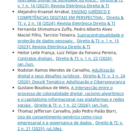
v. 1 n. 16 (2023): Revista Eletrônica Direito & TI
Alejandro Knaesel Arrabal,
ENSINO JURÍDICO E
COMPETÊNCIAS DIGITAIS EM PERSPECTIVA:
,
Direito &
TI: v. 2 n. 18 (2024): Revista Eletrônica Direito & TI
Fernanda Shimomura Zuffa, Pedro Alberto Alves
Maciel Filho, Tarcisio Teixeira,
Supracontratualidade e
proteção de dados pessoais:
,
Direito & TI: v. 1 n. 15
(2023): Revista Eletrônica Direito & TI
Heitor Leite França, Luiz Felipe da Fonseca Pereira,
Contratos digitais
,
Direito & TI: v. 1 n. 22 (2026):
jan./jun.
Rodston Ramos Mendes de Carvalho,
Adultização
digital e seus desafios jurídicos
,
Direito & TI: v. 3 n. 24
(2026): Dossiê Temático: Adultização e Cibersegurança
Gustavo Boudoux de Melo,
A intersecção entre o
processo de colonialidade digital, racismo algorítmico
e o capitalismo informacional nas plataformas e redes
sociais
,
Direito & TI: v. 1 n. 22 (2026): jan./jun.
Thomaz Jefferson Carvalho, João Pedro Paião Borri,
Uso do consentimento genérico como risco
empresarial e a governança de dados
,
Direito & TI: v.
2 n. 21 (2025): jul./dez.