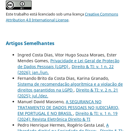
Este trabalho está licenciado sob uma licença
Creative Commons
Attribution 4.0 International License
.
Artigos Semelhantes
Ingred Costa Dias, Vitor Hugo Souza Moraes, Ester
Mendes Gomes,
Privacidade e Lei Geral de Proteção
de Dados Pessoais (LGPD)
,
Direito & TI: v. 1 n. 22
(2026): jan./jun.
Fernando Brito da Costa Dias, Karina Granado,
Sistema de recomendação algorítmica e a violação de
direitos garantidos na LGPD
,
Direito & TI: v. 2 n. 21
(2025): jul./dez.
Manuel David Masseno,
A SEGURANÇA NO
TRATAMENTO DE DADOS PESSOAIS NO JUDICIÁRIO,
EM PORTUGAL E NO BRASIL
,
Direito & TI: v. 1 n. 19
(2024): Revista Eletrônica Direito & TI
Pedro Henrique Hermes, Rogério Gesta Leal,
A
liberdade digital na Sociedade do Risco:
,
Direito & TI: