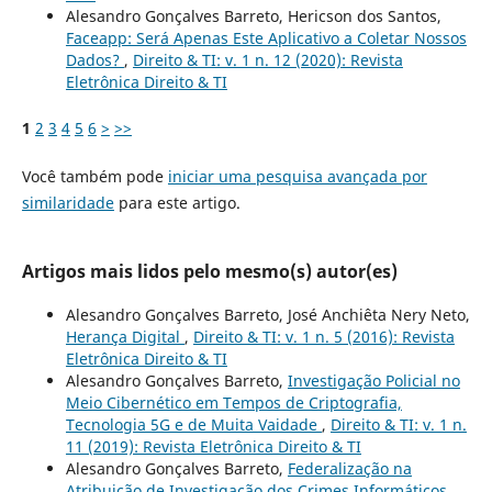
Alesandro Gonçalves Barreto, Hericson dos Santos,
Faceapp: Será Apenas Este Aplicativo a Coletar Nossos
Dados?
,
Direito & TI: v. 1 n. 12 (2020): Revista
Eletrônica Direito & TI
1
2
3
4
5
6
>
>>
Você também pode
iniciar uma pesquisa avançada por
similaridade
para este artigo.
Artigos mais lidos pelo mesmo(s) autor(es)
Alesandro Gonçalves Barreto, José Anchiêta Nery Neto,
Herança Digital
,
Direito & TI: v. 1 n. 5 (2016): Revista
Eletrônica Direito & TI
Alesandro Gonçalves Barreto,
Investigação Policial no
Meio Cibernético em Tempos de Criptografia,
Tecnologia 5G e de Muita Vaidade
,
Direito & TI: v. 1 n.
11 (2019): Revista Eletrônica Direito & TI
Alesandro Gonçalves Barreto,
Federalização na
Atribuição de Investigação dos Crimes Informáticos
,