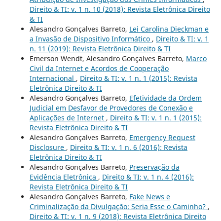
Direito & TI: v. 1 n. 10 (2018): Revista Eletrônica Direito
& TI
Alesandro Gonçalves Barreto,
Lei Carolina Dieckman e
a Invasão de Dispositivo Informático
,
Direito & TI: v. 1
n. 11 (2019): Revista Eletrônica Direito & TI
Emerson Wendt, Alesandro Gonçalves Barreto,
Marco
Civil da Internet e Acordos de Cooperação
Internacional
,
Direito & TI: v. 1 n. 1 (2015): Revista
Eletrônica Direito & TI
Alesandro Gonçalves Barreto,
Efetividade da Ordem
Judicial em Desfavor de Provedores de Conexão e
Aplicações de Internet
,
Direito & TI: v. 1 n. 1 (2015):
Revista Eletrônica Direito & TI
Alesandro Gonçalves Barreto,
Emergency Request
Disclosure
,
Direito & TI: v. 1 n. 6 (2016): Revista
Eletrônica Direito & TI
Alesandro Gonçalves Barreto,
Preservação da
Evidência Eletrônica
,
Direito & TI: v. 1 n. 4 (2016):
Revista Eletrônica Direito & TI
Alesandro Gonçalves Barreto,
Fake News e
Criminalização da Divulgação: Seria Esse o Caminho?
,
Direito & TI: v. 1 n. 9 (2018): Revista Eletrônica Direito