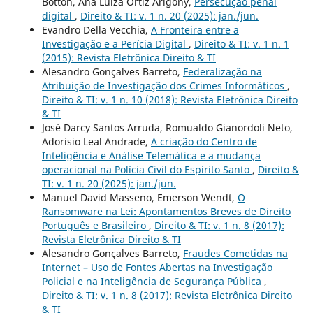
Botton, Ana Luiza Ortiz Arigony,
Persecução penal
digital
,
Direito & TI: v. 1 n. 20 (2025): jan./jun.
Evandro Della Vecchia,
A Fronteira entre a
Investigação e a Perícia Digital
,
Direito & TI: v. 1 n. 1
(2015): Revista Eletrônica Direito & TI
Alesandro Gonçalves Barreto,
Federalização na
Atribuição de Investigação dos Crimes Informáticos
,
Direito & TI: v. 1 n. 10 (2018): Revista Eletrônica Direito
& TI
José Darcy Santos Arruda, Romualdo Gianordoli Neto,
Adorisio Leal Andrade,
A criação do Centro de
Inteligência e Análise Telemática e a mudança
operacional na Polícia Civil do Espírito Santo
,
Direito &
TI: v. 1 n. 20 (2025): jan./jun.
Manuel David Masseno, Emerson Wendt,
O
Ransomware na Lei: Apontamentos Breves de Direito
Português e Brasileiro
,
Direito & TI: v. 1 n. 8 (2017):
Revista Eletrônica Direito & TI
Alesandro Gonçalves Barreto,
Fraudes Cometidas na
Internet – Uso de Fontes Abertas na Investigação
Policial e na Inteligência de Segurança Pública
,
Direito & TI: v. 1 n. 8 (2017): Revista Eletrônica Direito
& TI