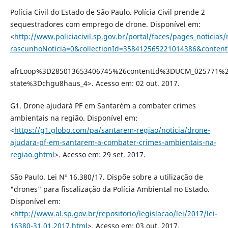
Polícia Civil do Estado de São Paulo. Polícia Civil prende 2
sequestradores com emprego de drone. Disponível em:
<
http://www.policiacivil.sp.gov.br/portal/faces/pages_noticias/
rascunhoNoticia=0&collectionId=358412565221014386&cont
afrLoop%3D285013653406745%26contentId%3DUCM_025771%26
state%3Dchgu8haus_4>. Acesso em: 02 out. 2017.
G1. Drone ajudará PF em Santarém a combater crimes
ambientais na região. Disponível em:
<
https://g1.globo.com/pa/santarem-regiao/noticia/drone-
ajudara-pf-em-santarem-a-combater-crimes-ambientais-na-
regiao.ghtml
>. Acesso em: 29 set. 2017.
São Paulo. Lei Nº 16.380/17. Dispõe sobre a utilização de
"drones" para fiscalização da Polícia Ambiental no Estado.
Disponível em:
<
http://www.al.sp.gov.br/repositorio/legislacao/lei/2017/lei-
16380-31.01.2017.html
>. Acesso em: 03 out. 2017.