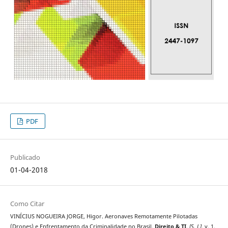
PDF
Publicado
01-04-2018
Como Citar
VINÍCIUS NOGUEIRA JORGE, Higor. Aeronaves Remotamente Pilotadas
(Drones) e Enfrentamento da Criminalidade no Brasil.
Direito & TI
,
[S. l.]
, v. 1,