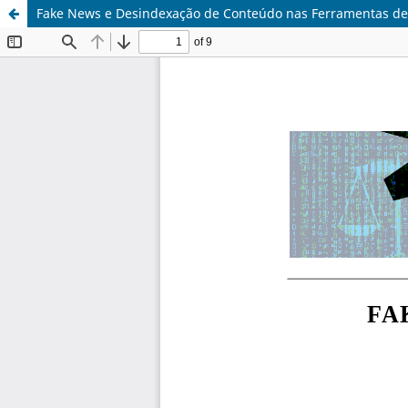
Fake News e Desindexação de Conteúdo nas Ferramentas de